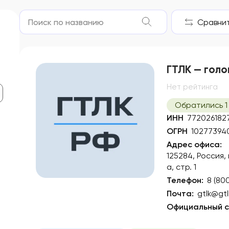
Сравнить
ГТЛК — голо
Нет рейтинга
Обратились 1
ИНН
772026182
ОГРН
10277394
Адрес офиса:
125284, Россия,
а, стр. 1
Телефон:
8 (80
Почта:
gtlk@gtl
Официальный с