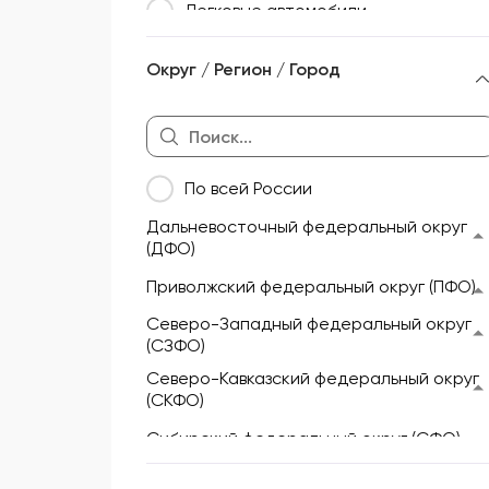
Легковые автомобили
Морской и речной транспорт
Округ / Регион / Город
Мототехника и техника для
активного отдыха
Недвижимость
По всей России
Оборудование
Дальневосточный федеральный округ
Прицепы и полуприцепы
(ДФО)
Сельскохозяйственная техника
Приволжский федеральный округ (ПФО)
Складская техника
Северо-Западный федеральный округ
(СЗФО)
Спецтехника
Северо-Кавказский федеральный округ
(СКФО)
Сибирский федеральный округ (СФО)
Уральский федеральный округ (УФО)