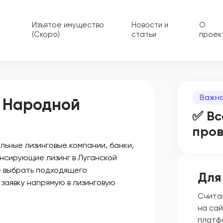
Изъятое имущество
Новости и
О
(Скоро)
статьи
проек
Важна
й Народной
✅ Вс
про
ьные лизинговые компании, банки,
нсирующие лизинг в Луганской
е выбрать подходящего
Для
 заявку напрямую в лизинговую
Счита
на сай
платф